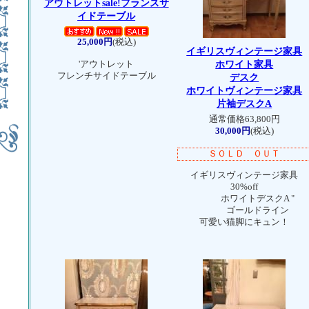
アウトレット
sale!フランスサ
イドテーブル
25,000円
(税込)
イギリスヴィンテージ家具
ホワイト家具
'アウトレット
フレンチサイドテーブル
デスク
ホワイトヴィンテージ家具
片袖デスクA
通常価格63,800円
30,000円
(税込)
ＳＯＬＤ ＯＵＴ
イギリスヴィンテージ家具
30%off
ホワイトデスクA "
ゴールドライン
可愛い猫脚にキュン！