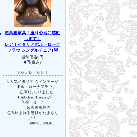
具
超高級家具！座り心地に感動
します！
レア！イタリアポルトローナ
フラウ シングルチェア1脚
通常価格0円
0円
(税込)
ＳＯＬＤ ＯＵＴ
大人気イタリア ヴィンテージ.
「ポルトローナフラウ」
在庫1になりました
Clubchair１seaterが
入荷しました！
超高級家具の
包み込まれる感触がたまらな
い！
880×830×830