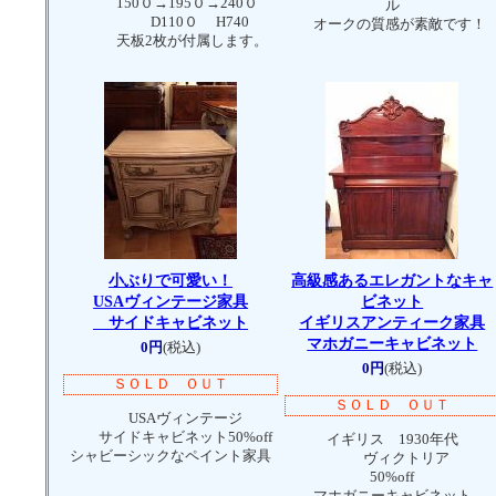
150０→195０→240０
ル
D110０ H740
オークの質感が素敵です！
天板2枚が付属します。
小ぶりで可愛い！
高級感あるエレガントなキャ
USAヴィンテージ家具
ビネット
サイドキャビネット
イギリスアンティーク家具
マホガニーキャビネット
0円
(税込)
0円
(税込)
ＳＯＬＤ ＯＵＴ
ＳＯＬＤ ＯＵＴ
USAヴィンテージ
サイドキャビネット50%off
イギリス 1930年代
シャビーシックなペイント家具
ヴィクトリア
50%off
マホガニーキャビネット