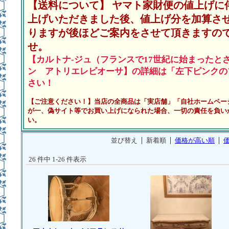
【送料について】 ヤマト家財便の値上げに
上げいただきました後、値上げ分を加算さ
りますが後ほどご案内をさせて頂きますの
せ。
【カルトナ-ジュ（フランスで17世紀に始まったと
ン アトリエレビオーサ】の詳細は「左下ピンクの
さい！
【ご注意ください！】当店の全商品は「実店舗」「自社ホームペー
が一、偽サイト等でお買い上げになられた場合、一切の責任を負い
い。
並び替え
新着順
価格が高い順
26 件中 1-26 件表示