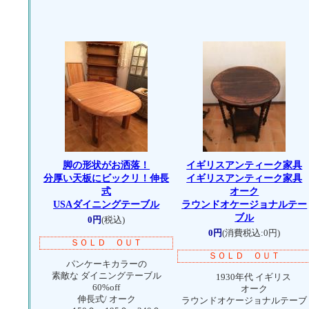
脚の形状がお洒落！
イギリスアンティーク家具
分厚い天板にビックリ！伸長
イギリスアンティーク家具
式
オーク
USAダイニングテーブル
ラウンドオケージョナルテー
ブル
0円
(税込)
0円
(消費税込:0円)
ＳＯＬＤ ＯＵＴ
ＳＯＬＤ ＯＵＴ
パンケーキカラーの
素敵な ダイニングテーブル
1930年代 イギリス
60%off
オーク
伸長式/ オーク
ラウンドオケージョナルテーブ