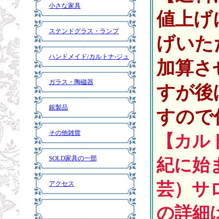
小さな家具
値上げ
ステンドグラス・ランプ
げいた
ハンドメイド/カルトナ-ジュ
加算さ
ガラス・陶磁器
すが後
銀製品
すので
その他雑貨
【カル
SOLD家具の一部
紀に始
芸）サ
アクセス
の詳細