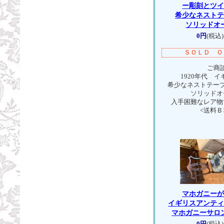
ー彫刻とツ
希少なネスト
ソリッドオ
0円
(税込)
ＳＯＬＤ Ｏ
ご商談
1920年代 イ
希少なネストテーブル
ソリッドオ
入手困難なレア物
<送料Ｂ
マホガニー
イギリスアンテ
マホガニーサロ
0円
(税込)