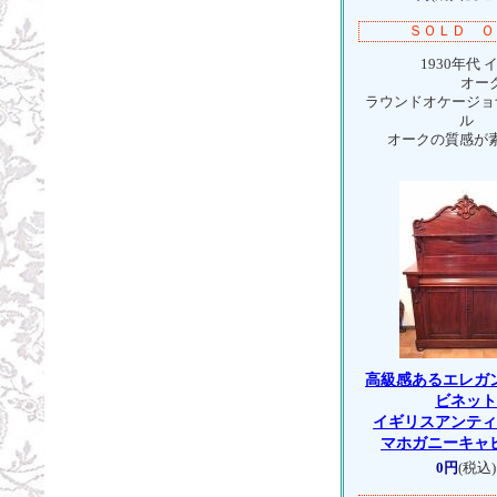
ＳＯＬＤ Ｏ
1930年代 
オー
ラウンドオケージョ
ル
オークの質感が
高級感あるエレガ
ビネッ
イギリスアンテ
マホガニーキャ
0円
(税込)