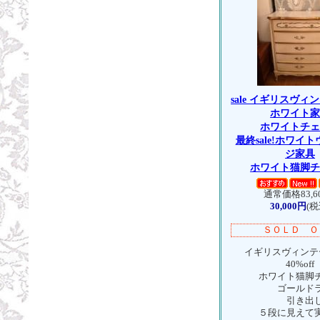
sale イギリスヴ
ホワイト
ホワイトチ
最終sale!ホワイ
ジ家具
ホワイト猫脚
通常価格83,6
30,000円
(税
ＳＯＬＤ Ｏ
イギリスヴィンテ
40%off
ホワイト猫脚
ゴールドラ
引き出し
５段に見えて