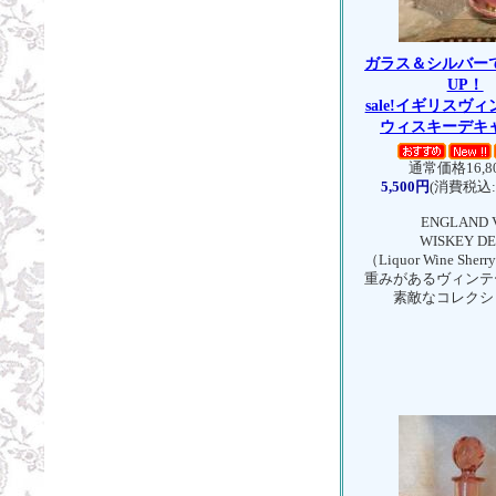
ガラス＆シルバー
UP！
sale!イギリス
ウィスキーデキ
通常価格16,8
5,500円
(消費税込:6
ENGLAND VI
WISKEY DEC
（Liquor Wine Sherr
重みがあるヴィンテ
素敵なコレクシ