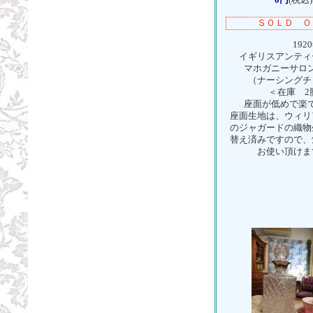
ＳＯＬＤ Ｏ
1920
イギリスアンティ
マホガニーサロ
（ナーシングチ
＜在庫 2
座面が低めで楽
座面生地は、ウィリ
のジャガードの織物
替え済みですので、
お使い頂けま