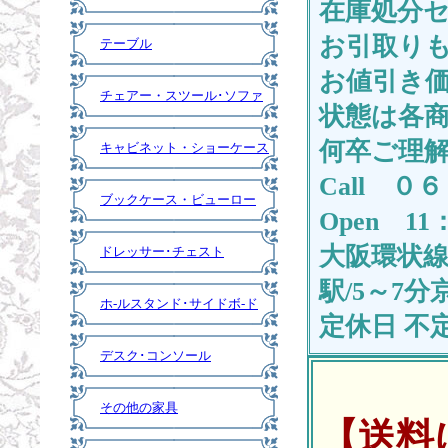
在庫処分
お引取りも
テーブル
お値引き
チェアー・スツール･ソファ
状態は各
何卒ご理
キャビネット・ショーケース
Call 
ブックケース・ビューロー
Open 11
大阪環状線
ドレッサー･チェスト
駅/5～7分
ホ-ルスタンド･サイドボ-ド
定休日 不
デスク･コンソール
その他の家具
【送料