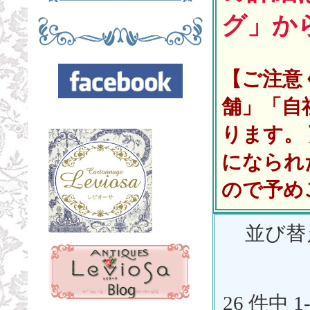
グ」か
【ご注意
舗」「自
ります。
になられ
ので予め
並び替
26 件中 