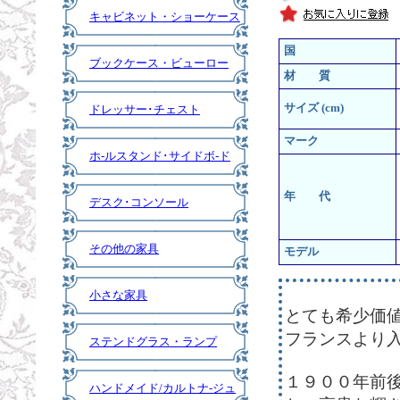
キャビネット・ショーケース
国
ブックケース・ビューロー
材 質
サイズ (cm)
ドレッサー･チェスト
マーク
ホ-ルスタンド･サイドボ-ド
年 代
デスク･コンソール
その他の家具
モデル
小さな家具
とても希少価
フランスより
ステンドグラス・ランプ
１９００年前
ハンドメイド/カルトナ-ジュ