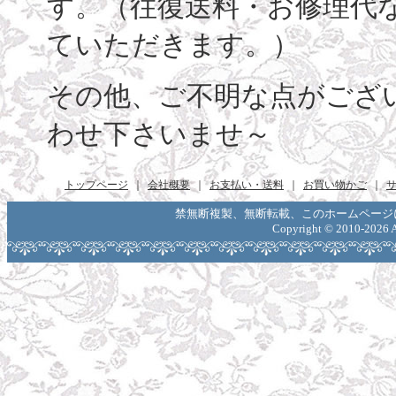
す。（往復送料・お修理代
ていただきます。）
その他、ご不明な点がござ
わせ下さいませ～
トップページ
｜
会社概要
｜
お支払い・送料
｜
お買い物かご
｜
禁無断複製、無断転載、このホームページ
Copyright ©
2010-2026 