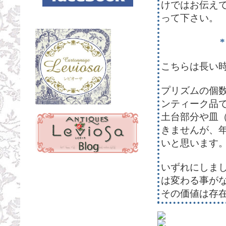
けではお伝え
って下さい。
*
こちらは長い
プリズムの個
ンティーク品
土台部分や皿
きませんが、
いと思います
いずれにしま
は変わる事が
その価値は存