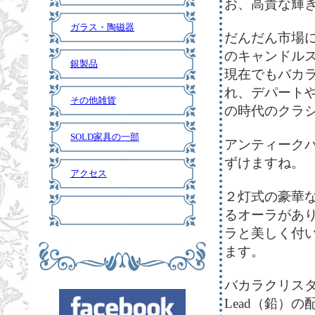
お、高貴な輝
ガラス・陶磁器
だんだん市場
のキャンドル
銀製品
現在でもバカ
れ、デパート
その他雑貨
の時代のクラ
SOLD家具の一部
アンティーク
ずけますね。
アクセス
２灯式の豪華
るオーラがあ
ラと美しく付
ます。
バカラクリス
Lead（鉛）