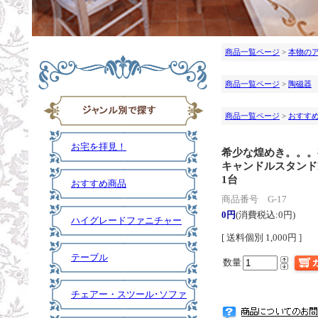
商品一覧ページ
>
本物の
商品一覧ページ
>
陶磁器
商品一覧ページ
>
おすす
お宅を拝見！
希少な煌めき。。。
キャンドルスタンド
1台
おすすめ商品
商品番号 G-17
0円
(消費税込:0円)
ハイグレードファニチャー
[ 送料個別 1,000円 ]
テーブル
数量
チェアー・スツール･ソファ