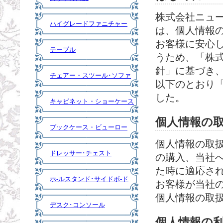
株式会社ニュー
ハイグレードファニチャー
は、個人情報
お客様に安心
テーブル
うため、「株
針」に基づき
チェアー・スツール･ソファ
以下のとおり
した。
キャビネット・ショーケース
個人情報の
ブックケース・ビューロー
個人情報の取
ドレッサー･チェスト
の購入、当社
た時に適応さ
ホ-ルスタンド･サイドボ-ド
お客様が当社
個人情報の取
デスク･コンソール
個人情報の