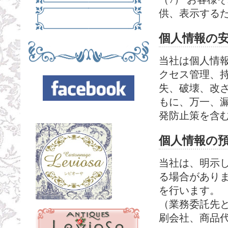
供、表示する
個人情報の
当社は個人情
クセス管理、
失、破壊、改
もに、万一、
発防止策を含
個人情報の
当社は、明示
る場合があり
を行います。
（業務委託先
刷会社、商品