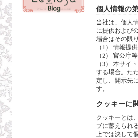
個人情報の
当社は、個人
に提供および
場合はその限
（1） 情報提
（2） 官公庁
（3） 本サイ
する場合。た
定し、開示先
す。
クッキーに
クッキーとは
ブに蓄えられ
上では決して