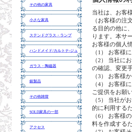
その他の家具
当社は、お客
（お客様の注
小さな家具
る目的の他に
ステンドグラス・ランプ
ります。本サ
お客様の個人
ハンドメイド/カルトナ-ジュ
（1） お客様
（2） 当社に
ガラス・陶磁器
の確認、変更
（3） お客様
銀製品
（4） お客様
ご提供をお願
その他雑貨
（5） 当社が
的に利用する
SOLD家具の一部
（6） お客様
料を作成する
アクセス
（7） お客様