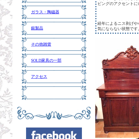
ビングのアクセントに
ガラス・陶磁器
経年によるニス剥げや
銀製品
気にならない状態です
その他雑貨
SOLD家具の一部
アクセス