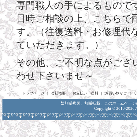
専門職人の手によるもので
日時ご相談の上、こちらで
す。（往復送料・お修理代
ていただきます。）
その他、ご不明な点がござ
わせ下さいませ～
トップページ
｜
会社概要
｜
お支払い・送料
｜
お買い物かご
｜
禁無断複製、無断転載、このホームページ
Copyright ©
2010-2026 