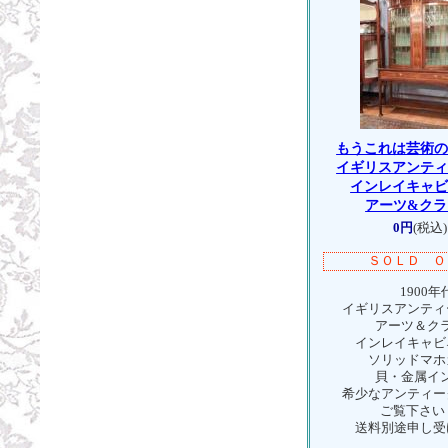
もうこれは芸術
イギリスアンテ
インレイキャ
アーツ&クラ
0円
(税込)
ＳＯＬＤ Ｏ
1900
イギリスアンティ
アーツ＆ク
インレイキャビ
ソリッドマホ
貝・金属イ
希少なアンティー
ご覧下さ
送料別途申し受