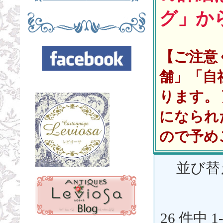
グ」か
【ご注意
舗」「自
ります。
になられ
ので予め
並び替
26 件中 