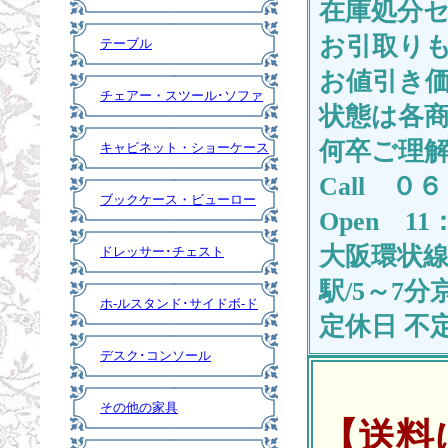
在庫処分
お引取りも
テーブル
お値引き
チェアー・スツール･ソファ
状態は各
何卒ご理
キャビネット・ショーケース
Call 
ブックケース・ビューロー
Open 11
大阪環状線
ドレッサー･チェスト
駅/5～7分
ホ-ルスタンド･サイドボ-ド
定休日 不
デスク･コンソール
その他の家具
【送料