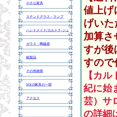
小さな家具
値上げ
ステンドグラス・ランプ
げいた
ハンドメイド/カルトナ-ジュ
加算さ
ガラス・陶磁器
すが後
銀製品
すので
その他雑貨
【カル
SOLD家具の一部
紀に始
芸）サ
アクセス
の詳細