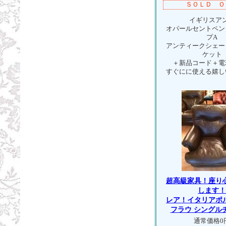
ＳＯＬＤ Ｏ
イギリスアン
オパールセントペン
プA
アンティークシェー
ケット
＋新品コード＋電
すぐにに使える嬉し
超高級家具！座り
します
レア！イタリアポ
フラウ シングル
通常価格0