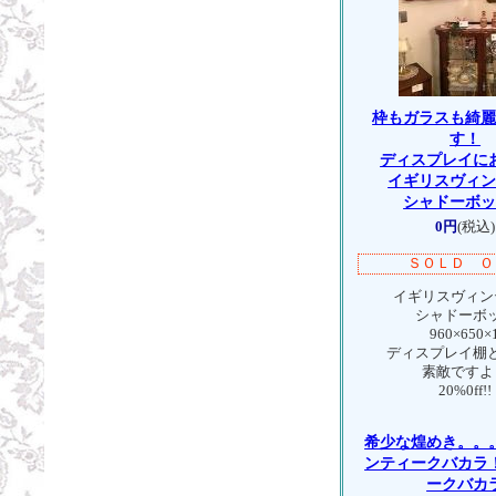
枠もガラスも綺
す！
ディスプレイに
イギリスヴィ
シャドーボ
0円
(税込)
ＳＯＬＤ Ｏ
イギリスヴィン
シャドーボ
960×650×
ディスプレイ棚
素敵ですよ
20%0ff!!
希少な煌めき。。
ンティークバカラ
ークバカ