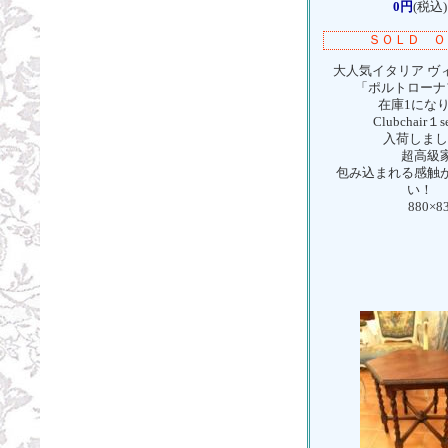
0円
(税込)
ＳＯＬＤ Ｏ
大人気イタリア ヴ
「ポルトローナ
在庫1になり
Clubchair１se
入荷しまし
超高級家
包み込まれる感触
い！
880×830