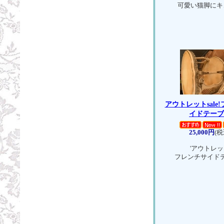
可愛い猫脚にキ
アウトレット
sal
イドテー
25,000円
(税
'アウトレ
フレンチサイド