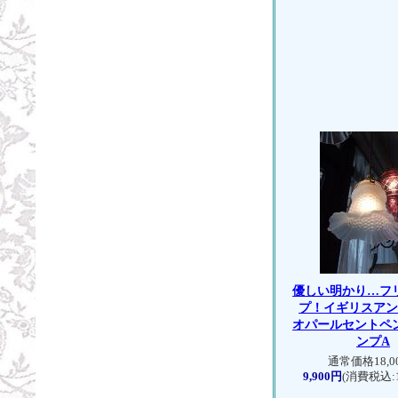
優しい明かり…フ
プ！
イギリスア
オパールセントペ
ンプA
通常価格18,0
9,900円
(消費税込:1