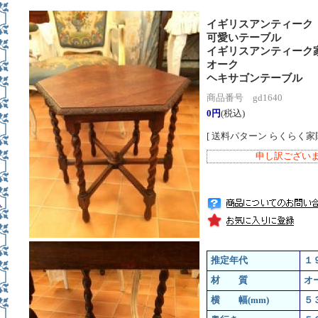
イギリスアンティーク
可愛いテーブル
イギリスアンティーク
オーク
ヘキサゴンテーブル
商品番号 gd1640
0円
(税込)
[ 送料パターン らくらく家
申し訳ござい
ス
推定年代
１
材 質
オ
横 幅(mm)
５