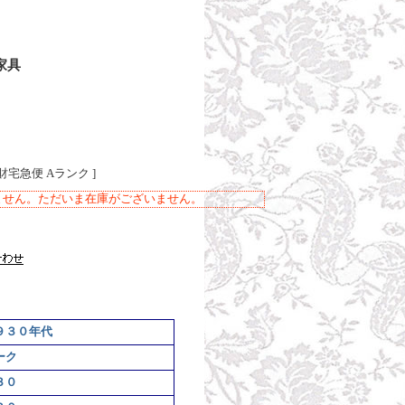
家具
財宅急便 Aランク ]
ません。ただいま在庫がございません。
９３０年代
ーク
３０