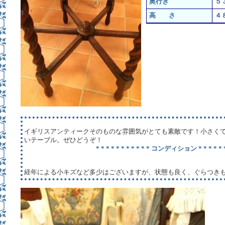
奥行き
５
高 さ
４
イギリスアンティークそのものな雰囲気がとても素敵です！小さく
いテーブル。ぜひどうぞ！
* * * * * * * * * * * コンディション * * * * * *
経年による小キズなど多少はございますが、状態も良く、ぐらつき