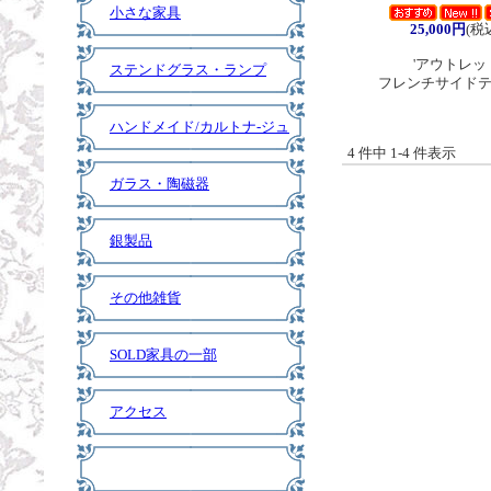
小さな家具
25,000円
(税
'アウトレッ
ステンドグラス・ランプ
フレンチサイド
ハンドメイド/カルトナ-ジュ
4 件中 1-4 件表示
ガラス・陶磁器
銀製品
その他雑貨
SOLD家具の一部
アクセス