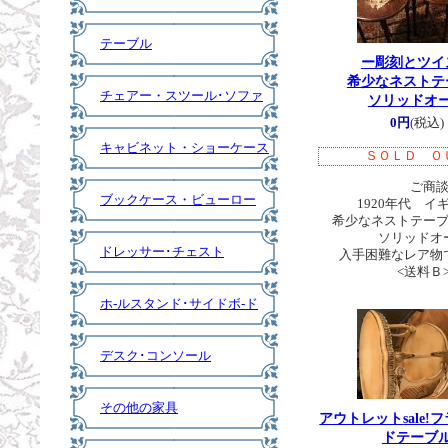
テーブル
ー彫刻とツイ
希少なネストテ
チェアー・スツール･ソファ
ソリッドオ
0円
(税込)
キャビネット・ショーケース
ＳＯＬＤ Ｏ
ご商談
ブックケース・ビューロー
1920年代 イ
希少なネストテーブル
ソリッドオ
ドレッサー･チェスト
入手困難なレア物
<送料Ｂ
ホ-ルスタンド･サイドボ-ド
デスク･コンソール
その他の家具
アウトレット
sale
ドテーブ