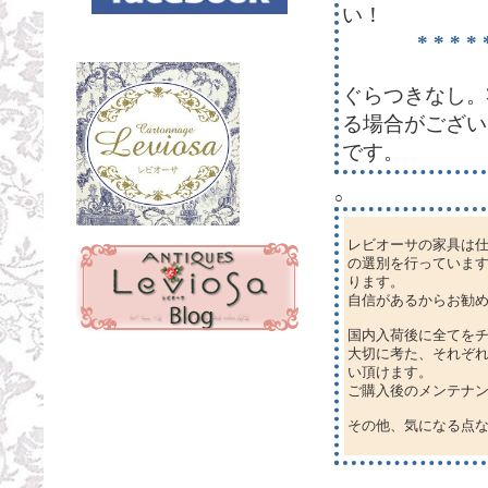
い！
* * * *
ぐらつきなし。
る場合がござい
です。
○
レビオーサの家具は
の選別を行っていま
ります。
自信があるからお勧
国内入荷後に全てを
大切に考た、それぞ
い頂けます。
ご購入後のメンテナ
その他、気になる点