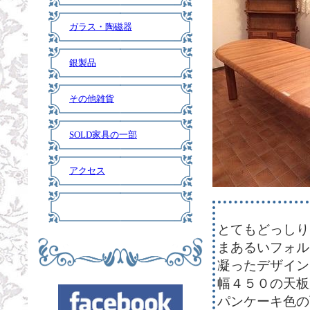
ガラス・陶磁器
銀製品
その他雑貨
SOLD家具の一部
アクセス
とてもどっしり
まあるいフォル
凝ったデザイン
幅４５０の天板
パンケーキ色の