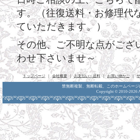
す。（往復送料・お修理代
ていただきます。）
その他、ご不明な点がござ
わせ下さいませ～
トップページ
｜
会社概要
｜
お支払い・送料
｜
お買い物かご
｜
禁無断複製、無断転載、このホームページ
Copyright ©
2010-2026 