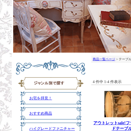
商品一覧ページ
> テーブ
4 件中 1-4 件表示
お宅を拝見！
おすすめ商品
アウトレット
sale
ドテーブ
ハイグレードファニチャー