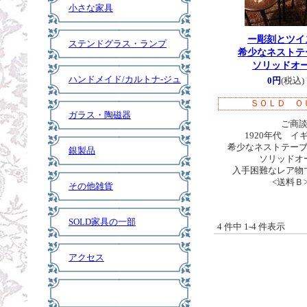
小さな家具
ー彫刻とツイ
ステンドグラス・ランプ
希少なネストテ
ソリッドオ
ハンドメイド/カルトナ-ジュ
0円
(税込)
ＳＯＬＤ Ｏ
ガラス・陶磁器
ご商談
1920年代 イ
希少なネストテーブル
銀製品
ソリッドオ
入手困難なレア物
<送料Ｂ
その他雑貨
SOLD家具の一部
4 件中 1-4 件表示
アクセス