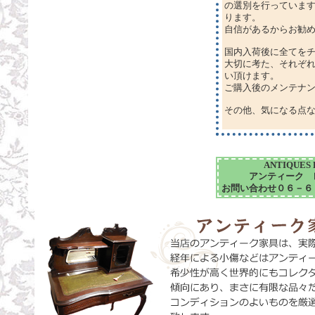
の選別を行っていま
ります。
自信があるからお勧
国内入荷後に全てを
大切に考た、それぞ
い頂けます。
ご購入後のメンテナ
その他、気になる点
ANTIQUES L
アンティーク 
お問い合わせ０６－６